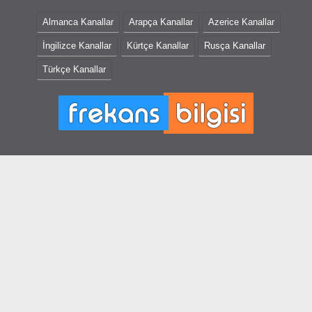
Almanca Kanallar
Arapça Kanallar
Azerice Kanallar
İngilizce Kanallar
Kürtçe Kanallar
Rusça Kanallar
Türkçe Kanallar