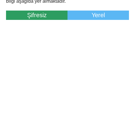
bilgi aşağıda yer almaktadır.
Şifresiz
Yerel