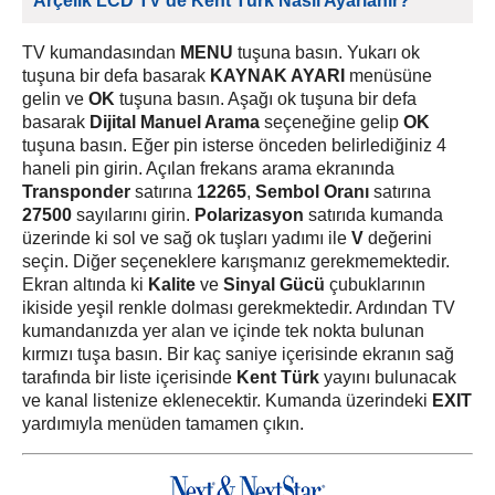
Arçelik LCD TV'de Kent Türk Nasıl Ayarlanır?
TV kumandasından
MENU
tuşuna basın. Yukarı ok
tuşuna bir defa basarak
KAYNAK AYARI
menüsüne
gelin ve
OK
tuşuna basın. Aşağı ok tuşuna bir defa
basarak
Dijital Manuel Arama
seçeneğine gelip
OK
tuşuna basın. Eğer pin isterse önceden belirlediğiniz 4
haneli pin girin. Açılan frekans arama ekranında
Transponder
satırına
12265
,
Sembol Oranı
satırına
27500
sayılarını girin.
Polarizasyon
satırıda kumanda
üzerinde ki sol ve sağ ok tuşları yadımı ile
V
değerini
seçin. Diğer seçeneklere karışmanız gerekmemektedir.
Ekran altında ki
Kalite
ve
Sinyal Gücü
çubuklarının
ikiside yeşil renkle dolması gerekmektedir. Ardından TV
kumandanızda yer alan ve içinde tek nokta bulunan
kırmızı tuşa basın. Bir kaç saniye içerisinde ekranın sağ
tarafında bir liste içerisinde
Kent Türk
yayını bulunacak
ve kanal listenize eklenecektir. Kumanda üzerindeki
EXIT
yardımıyla menüden tamamen çıkın.