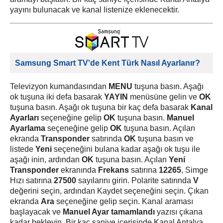
yayını bulunacak ve kanal listenize eklenecektir.
Samsung Smart TV'de Kent Türk Nasıl Ayarlanır?
Televizyon kumandasından
MENU
tuşuna basın. Aşağı
ok tuşuna iki defa basarak
YAYIN
menüsüne gelin ve
OK
tuşuna basın. Aşağı ok tuşuna bir kaç defa basarak
Kanal
Ayarları
seçeneğine gelip
OK
tuşuna basın.
Manuel
Ayarlama
seçeneğine gelip
OK
tuşuna basın. Açılan
ekranda
Transponder
satırında
OK
tuşuna basın ve
listede
Yeni
seçeneğini bulana kadar aşağı ok tuşu ile
aşağı inin, ardından
OK
tuşuna basın. Açılan
Yeni
Transponder
ekranında
Frekans
satırına
12265
, Simge
Hızı satırına
27500
sayılarını girin. Polarite satırında
V
değerini seçin, ardından Kaydet seçeneğini seçin. Çıkan
ekranda
Ara
seçeneğine gelip seçin. Kanal araması
başlayacak ve
Manuel Ayar tamamlandı
yazısı çıkana
kadar bekleyin. Bir kaç saniye içerisinde Kanal Antalya