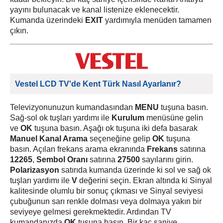
yayını bulunacak ve kanal listenize eklenecektir.
Kumanda üzerindeki
EXIT
yardımıyla menüden tamamen
çıkın.
Vestel LCD TV'de Kent Türk Nasıl Ayarlanır?
Televizyonunuzun kumandasından
MENU
tuşuna basın.
Sağ-sol ok tuşları yardımı ile
Kurulum
menüsüne gelin
ve
OK
tuşuna basın. Aşağı ok tuşuna iki defa basarak
Manuel Kanal Arama
seçeneğine gelip
OK
tuşuna
basın. Açılan frekans arama ekranında
Frekans
satırına
12265
,
Sembol Oranı
satırına
27500
sayılarını girin.
Polarizasyon
satırıda kumanda üzerinde ki sol ve sağ ok
tuşları yardımı ile
V
değerini seçin. Ekran altında ki Sinyal
kalitesinde olumlu bir sonuç çıkması ve Sinyal seviyesi
çubuğunun sarı renkle dolması veya dolmaya yakın bir
seviyeye gelmesi gerekmektedir. Ardından TV
kumandanızda
OK
tuşuna basın. Bir kaç saniye