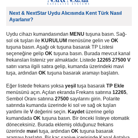
Next & NextStar Uydu Alıcısında Kent Türk Nasıl
Ayarlanır?
Uydu cihazı kumandasından
MENU
tuşuna basın. Sağ-
sol ok tuşları ile
KURULUM
menüsüne gelin ve
OK
tuşuna basın. Aşağı ok tuşuna basarak TP Listesi
seçeneğine gelip
OK
tuşuna basın. Burada mevcut kanal
frekansları listeniz yer almaktadır. Listede
12265 27500 V
satırı varsa ilgili satıra gelip, kumanda üzerindeki mavi
tuşa, ardından
OK
tuşuna basarak aramayı başlatın.
Eğer listede frekans yoksa
yeşil
tuşa basarak
TP Ekle
menüsünü açın. Açılan ekranda Frekans satırına
12265
,
Sembol Oranı satırına
27500
sayılarını girin. Polarite
satırında kumanda üzerinde ki sol ve sağ ok tuşları
yardımı ile
V
değerini seçin.
Kaydet
üzerine gelip
kumandada
OK
tuşuna basın. Bir önceki listeye otomatik
döneceksiniz. Burada eklemiş olduğunuz frekans
üzerinde
mavi
tuşa, ardından
OK
tuşuna basarak
aramayı başlatın. Bir kaç saniye içerisinde Kanal Antalya