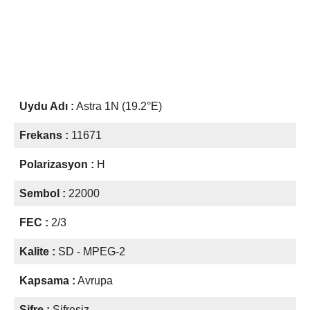
Uydu Adı :
Astra 1N (19.2°E)
Frekans :
11671
Polarizasyon :
H
Sembol :
22000
FEC :
2/3
Kalite :
SD - MPEG-2
Kapsama :
Avrupa
Şifre :
Şifresiz